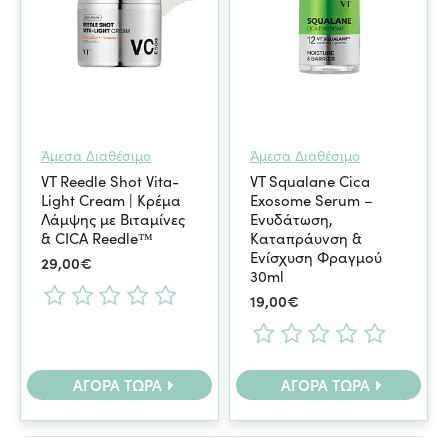
Άμεσα Διαθέσιμο
Άμεσα Διαθέσιμο
VT Reedle Shot Vita-
VT Squalane Cica
Light Cream | Κρέμα
Exosome Serum –
Λάμψης με Βιταμίνες
Ενυδάτωση,
& CICA Reedle™
Καταπράυνση &
Ενίσχυση Φραγμού
29,00€
30ml
19,00€
ΑΓΟΡΆ ΤΏΡΑ
ΑΓΟΡΆ ΤΏΡΑ