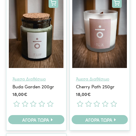
Με μοντέρνα αισθητική και μεγάλη διάρκεια καύσης, τα
κεριά σε βαζάκι αποτελούν ιδανική επιλογή τόσο για
προσωπική απόλαυση όσο και για δώρο. Χαρίστε στο
σπίτι σας μοναδική ατμόσφαιρα και κομψότητα με ένα
μόνο άναμμα.
Άμεσα Διαθέσιμο
Άμεσα Διαθέσιμο
Buda Garden 200gr
Cherry Path 250gr
18,00€
18,00€
ΑΓΟΡΆ ΤΏΡΑ
ΑΓΟΡΆ ΤΏΡΑ