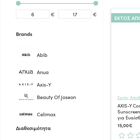
centella και 
τύπων gel, cr
€
€
ΕΚΤΌΣ Α
Επιλέξτε το 
κορεατική πρ
Brands
Abib
Anua
Axis-Y
Beauty Of Joseon
Εκτός Απο
AXIS-Y Co
Sunscreen
Celimax
για Ευαίσ
15,00€
Διαθεσιμότητα
CosrX