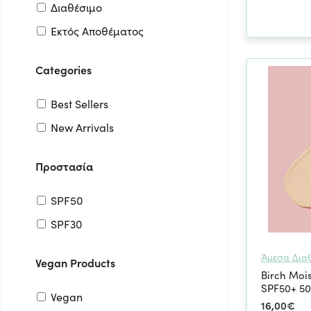
Διαθέσιμο
HaruHaru
Εκτός Αποθέματος
Isntree
Mary & May
Categories
Medicube
Best Sellers
New Arrivals
Numbuzin
Προστασία
Purito
SPF50
ROUND LAB
SPF30
Skin1004
Άμεσα Δια
Vegan Products
Tirtir
Birch Moi
TOCOBO
SPF50+ 50
Vegan
16,00€