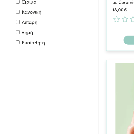
Ώριμο
με Cerami
Ροδόχρους Ακμή
18,00€
Κανονική
Λιπαρή
Ξηρή
Ευαίσθητη