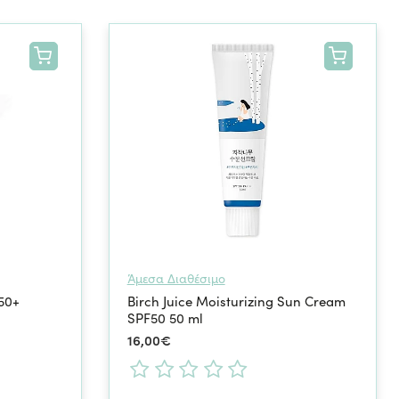
ς του δέρματος. Στην κατηγορία θα βρείτε αντηλιακά των
ου δέρματός σας στην καθημερινή ρουτίνα, με έμφαση στην
Άμεσα Διαθέσιμο
50+
Birch Juice Moisturizing Sun Cream
SPF50 50 ml
16,00€