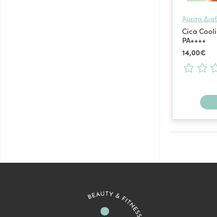
Άμεσα Δια
Cica Cool
PA++++
14,00€