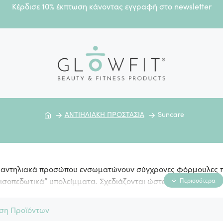
Κέρδισε 10% έκπτωση κάνοντας εγγραφή στο newsletter
ΑΝΤΙΗΛΙΑΚΗ ΠΡΟΣΤΑΣΙΑ
Suncare
ά αντηλιακά προσώπου ενσωματώνουν σύγχρονες φόρμουλες 
“ισοπεδωτικά” υπολείμματα. Σχεδιάζονται ώστε να συνδυάζου
κή προστασία.
ση Προϊόντων
ην κορεατική καινοτομία περιποίησης, πολλά περιλαμβάνουν 