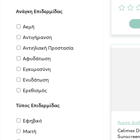
Ανάγκη Επιδερμίδας
Ακμή
Αντιγήρανση
Αντιηλιακή Προστασία
Αφυδάτωση
Εγκυμοσύνη
Ενυδάτωση
Ερεθισμός
Θηλασμός
Τύπος Επιδερμίδας
Κοκκινίλες
Εφηβικό
Πανάδες-Κηλιδες
Άμεσα Δια
Celimax D
Μικτή
Πόροι
Sunscreen