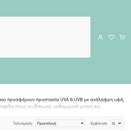
που προσφέρουν προστασία UVA & UVB με ανάλαφρη υφή,
ν οφέλη όπως ενυδάτωση, καθημερινή χρήση και
Ταξινόμηση:
Εμφάνιση:
συστατικά όπως υαλουρονικό οξύ, εκχυλίσματα ρυζιού,