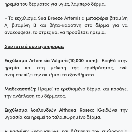
ηρεμία του δέρματος για υγιές, λαμπερό δέρμα.
– Το εκχύλισμα Sea Breeze Artemisia μεταφέρει βιταμίνη
Α, βιταμίνη Β και βήτα-καροτίνη στο δέρμα για να
ανακουφίσει το στρες και να προσθέσει ηρεμία.
Συστατικά που αγαπησαμε:
Εκχύλισμα Artemisia Vulgaris(10,000 ppm):
Βοηθά στην
ηρεμία και στη μείωση της ερυθρότητας, ενώ
αντιμετωπίζει την ακμή και τα εξανθήματα.
Μαδεκασσόζη:
Ηρεμεί το ερεθισμένο δέρμα και προάγει
την ανάπλαση του δέρματος.
Εκχύλισμα λουλουδιών Althaea Rosea:
Κλειδώνει την
υγρασία και ηρεμεί το ταλαιπωρημένο δέρμα.
Η καφεΐνη:
Ξεφουσκώνει και βελτιώνει την κυκλοφορία