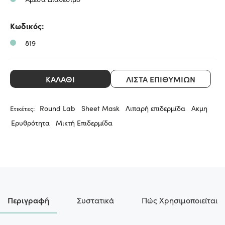
ml
φτιαγμένη
-
με
Κωδικός:
glowfit.gr
819
ΚΑΛΆΘΙ
ΛΊΣΤΑ ΕΠΙΘΥΜΙΏΝ
Round Lab
Sheet Mask
Λιπαρή επιδερμίδα
Ακμη
Ετικέτες:
Ερυθρότητα
Μικτή Επιδερμίδα
Περιγραφή
Συστατικά
Πώς Χρησιμοποιείται