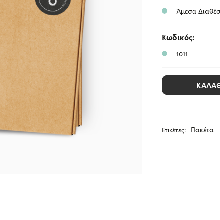
την
Άμεσα Διαθέσ
πιο
Κωδικός:
1011
ΚΑΛΆ
Πακέτα
Ετικέτες: