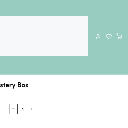
stery Box
ε