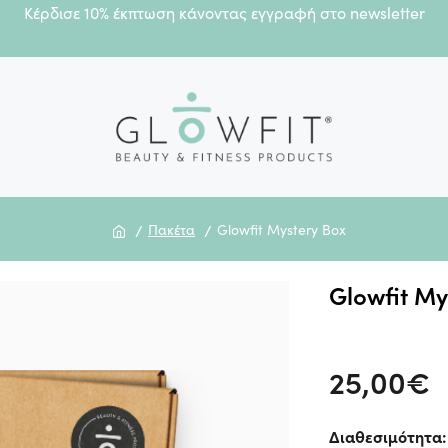
Κέρδισε 10% έκπτωση κάνοντας εγγραφή στο newsletter
Πακέτα
Glowfit Mystery Box
Glowfit My
Glowfit
Ανακάλυψ
Mystery
το
25,00€
Box
Glowfit
-
Mystery
Διαθεσιμότητα:
glowfit.gr
Box,