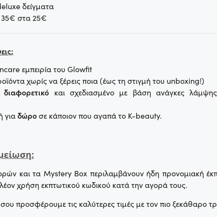
 deluxe δείγματα
ς 35€ στα 25€
εις;
kincare εμπειρία του Glowfit
ροϊόντα χωρίς να ξέρεις ποια (έως τη στιγμή του unboxing!)
ι
διαφορετικό
και σχεδιασμένο με βάση ανάγκες λάμψης
ή για
δώρο
σε κάποιον που αγαπά το K-beauty.
μείωση:
ρών και τα Mystery Box περιλαμβάνουν ήδη προνομιακή έκπτ
ιπλέον χρήση εκπτωτικού κωδικού κατά την αγορά τους.
σου προσφέρουμε τις καλύτερες τιμές με τον πιο ξεκάθαρο τρ