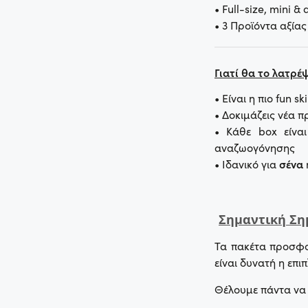
• Full-size, mini &
• 3 Προϊόντα αξία
Γιατί θα το λατρέψ
• Είναι η πιο fun s
• Δοκιμάζεις νέα π
• Κάθε box είνα
αναζωογόνησης
• Ιδανικό για
σένα
Σημαντική Ση
Τα πακέτα προσφο
είναι δυνατή η επ
Θέλουμε πάντα να 