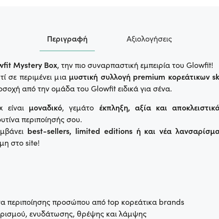
Περιγραφή
Αξιολογήσεις
wfit Mystery Box
, την πιο συναρπαστική εμπειρία του Glowfit!
ί σε περιμένει μια
μυστική συλλογή premium κορεάτικων sk
σοχή από την ομάδα του Glowfit ειδικά για σένα.
x είναι
μοναδικό
, γεμάτο
έκπληξη, αξία και αποκλειστικ
υτίνα περιποίησής σου.
αμβάνει
best-sellers, limited editions ή και νέα λανσαρίσμ
η στο site!
τα περιποίησης προσώπου από top κορεάτικα brands
ρισμού, ενυδάτωσης, θρέψης και λάμψης