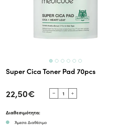
Super Cica Toner Pad 70pcs
Super
Τα
Cica
Super
22,50€
Toner
Cica
Pad
Toner
Διαθεσιμότητα:
70pcs
Pad
-
της
Άμεσα Διαθέσιμο
glowfit.gr
εταιρείας