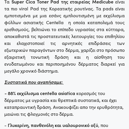
Τα
Super Cica Toner Pad της εταιρείας Medicube
είναι
τα πιο viral Pad της Κορεατικής ρουτίνας.
Τα pads είναι
εμποτισμένα με μια εσάνς εμπλουτισμένη με εκχύλισμα
φύλλων ασιατικής Centella η οποία καταπολεμά τους
ερεθισμούς, βελτιώνει το επίπεδο υγρασίας στα κύτταρα,
αποκαθιστά τις προστατευτικές λειτουργίες του επιθηλίου
και ελαχιστοποιεί τις αρνητικές επιδράσεις των
εξωτερικών παραγόντων στο δέρμα, χαρίζει στο πρόσωπο
εξαιρετική τονωτική δράση και η αίσθηση του
ενυδατωμένου και περιποιημένου δέρματος διαρκεί για
μεγάλο χρονικό διάστημα.
Συστατικά που αγαπήσαμε:
-
88% εκχύλισμα centella asiatica
κορεσμός του
δέρματος με υγρασία και θρεπτικά συστατικά, και έχει
καταπραυντική δράση. Ανακουφίζει απο την ερυθρότητα,
μειώνει τις φλεγμονές στο δέρμα.
-
Γλυκερίνη, πανθενόλη και υαλουρονικό οξύ
, που