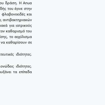
του δράση. H Anua
δής του έγινε στην
α φλαβονοειδές και
ν, αντιβακτηριακών
ιακά για ιατρικούς
τον καθαρισμό του
σης, το εκχύλισμα
) να καθαρίσουν σε
ευτικές ιδιότητες.
νώδεις ιδιότητες.
υξάνει τα επίπεδα