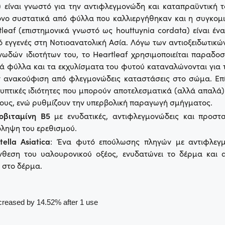
 είναι γνωστό για την αντιφλεγμονώδη και καταπραϋντική 
όνο συστατικά από φύλλα που καλλιεργήθηκαν και η συγκομι
tleaf (επιστημονικά γνωστό ως houttuynia cordata) είναι έν
εγγενές στη Νοτιοανατολική Ασία. Λόγω των αντιοξειδωτικώ
νωδών ιδιοτήτων του, το Heartleaf χρησιμοποιείται παραδοσ
ά φύλλα και τα εκχυλίσματα του φυτού καταναλώνονται για 
ν ανακούφιση από φλεγμονώδεις καταστάσεις στο σώμα. Επί
υπτικές ιδιότητες που μπορούν αποτελεσματικά (αλλά απαλά
ους, ενώ ρυθμίζουν την υπερβολική παραγωγή σμήγματος.
ροβιταμίνη Β5
με ενυδατικές, αντιφλεγμονώδεις και προστατ
ληψη του ερεθισμού.
ella Asiatica
: Ένα φυτό επούλωσης πληγών με αντιφλεγμο
ύνθεση του υαλουρονικού οξέος, ενυδατώνει το δέρμα και α
 στο δέρμα.
creased by 14.52% after 1 use