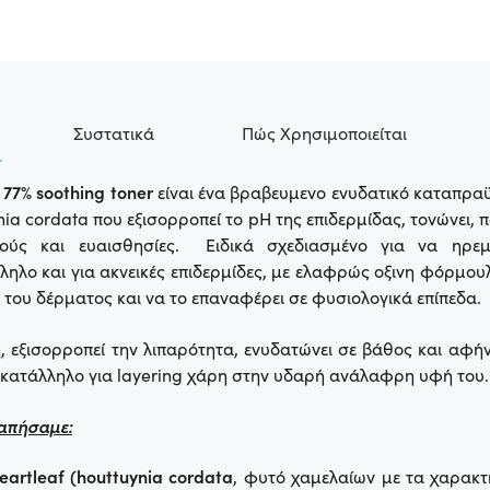
Συστατικά
Πώς Χρησιμοποιείται
 77% soothing toner
είναι ένα βραβευμενο ενυδατικό καταπραϋ
ia cordata που εξισορροπεί το pH της επιδερμίδας, τονώνει, 
μούς και ευαισθησίες. Ειδικά σχεδιασμένο για να ηρεμ
λληλο και για ακνεικές επιδερμίδες, με ελαφρώς οξινη φόρμουλ
 του δέρματος και να το επαναφέρει σε φυσιολογικά επίπεδα.
ή, εξισορροπεί την λιπαρότητα, ενυδατώνει σε βάθος και αφή
ι κατάλληλο για layering χάρη στην υδαρή ανάλαφρη υφή του.
απήσαμε:
eartleaf (houttuynia cordata
, φυτό χαμελαίων με τα χαρακτ