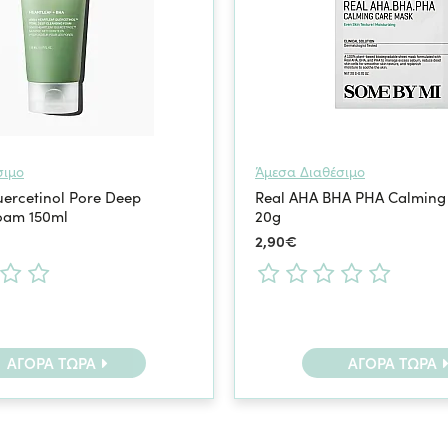
σιμο
Άμεσα Διαθέσιμο
uercetinol Pore Deep
Real AHA BHA PHA Calming
oam 150ml
20g
2,90€
ΑΓΟΡΆ ΤΏΡΑ
ΑΓΟΡΆ ΤΏΡΑ