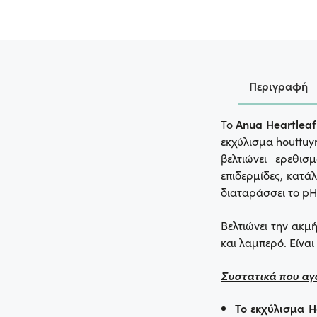
Περιγραφή
To
Anua Heartleaf
εκχύλισμα houttuyn
βελτιώνει ερεθισ
επιδερμίδες, κατά
διαταράσσει το pH
Βελτιώνει την ακμ
και λαμπερό. Είνα
Συστατικά που αγ
Το εκχύλισμα H