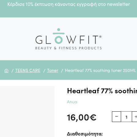
Κέρδισε 10% έκπτωση κάνοντας εγγραφή στο newsletter
TEENS CARE
Toner
Heartleaf 77% soothing toner 250ML
Heartleaf 77% sooth
Heartleaf
To
Anua
77%
Anua
16,00€
soothing
Heartleaf
toner
77%
Διαθεσιμότητα:
250ML
soothing