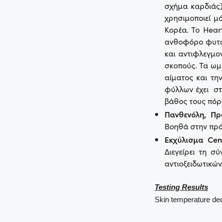
σχήμα καρδιάς)
χρησιμοποιεί μ
Κορέα. Το Hear
ανθοφόρο φυτό 
και αντιφλεγμο
σκοπούς. Τα ωμ
αίματος και τη
φύλλων έχει στ
βάθος τους πόρ
Πανθενόλη, Π
Βοηθά στην πρό
Εκχύλισμα Cent
Διεγείρει τη σ
αντιοξειδωτικών
Testing Results
Skin temperature de