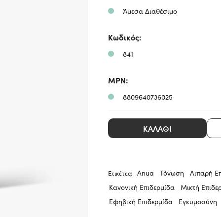
-
toner
Άμεσα Διαθέσιμο
glowfit.gr
είναι
ένα
Κωδικός:
841
MPN:
8809640736025
ΚΑΛΆΘΙ
Anua
Τόνωση
Λιπαρή Ε
Ετικέτες:
Κανονική Επιδερμίδα
Μικτή Επιδε
Εφηβική Επιδερμίδα
Εγκυμοσύνη